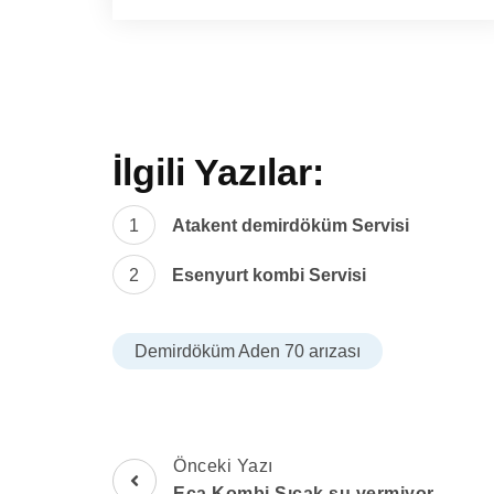
İlgili Yazılar:
Atakent demirdöküm Servisi
Esenyurt kombi Servisi
Demirdöküm Aden 70 arızası
Önceki Yazı
Eca Kombi Sıcak su vermiyor