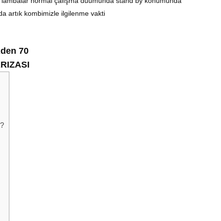
n lambalar normal çalışma duumunda stand by konumunda
a artık kombimizle ilgilenme vakti
den 70
RIZASI
 ?