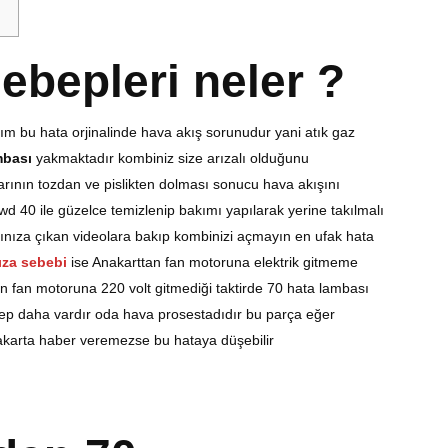
ebepleri neler ?
ım bu hata orjinalinde hava akış sorunudur yani atık gaz
mbası
yakmaktadır kombiniz size arızalı olduğunu
arının tozdan ve pislikten dolması sonucu hava akışını
 40 ile güzelce temizlenip bakımı yapılarak yerine takılmalı
ınıza çıkan videolara bakıp kombinizi açmayın en ufak hata
ıza sebebi
ise Anakarttan fan motoruna elektrik gitmeme
n fan motoruna 220 volt gitmediği taktirde 70 hata lambası
ep daha vardır oda hava prosestadıdır bu parça eğer
anakarta haber veremezse bu hataya düşebilir