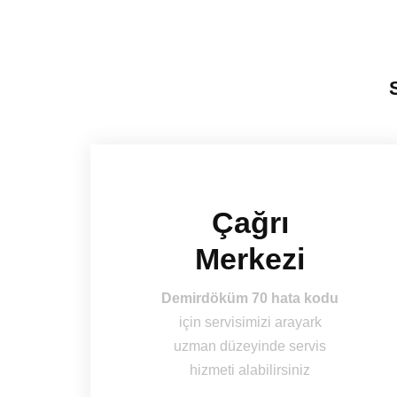
Çağrı
Merkezi
Demirdöküm 70 hata kodu
için servisimizi arayark
uzman düzeyinde servis
hizmeti alabilirsiniz