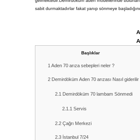
gelmektedir.Demirdöküm aden modellerinde buluna
sabit durmaktadırlar fakat yanıp sönmeye başladığınd
A
A
Başlıklar
1
Aden 70 arıza sebepleri neler ?
2
Demirdöküm Aden 70 arızası Nasıl giderilir
2.1
Demirdöküm 70 lambam Sönmedi
2.1.1
Servis
2.2
Çağrı Merkezi
2.3
İstanbul 7/24