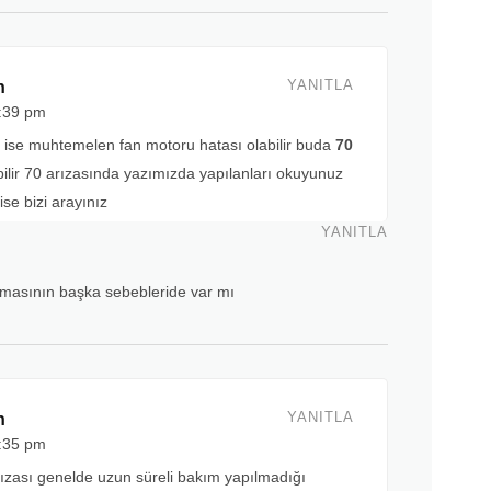
n
YANITLA
6:39 pm
 ise muhtemelen fan motoru hatası olabilir buda
70
ilir 70 arızasında yazımızda yapılanları okuyunuz
se bizi arayınız
YANITLA
lmasının başka sebebleride var mı
n
YANITLA
6:35 pm
zası genelde uzun süreli bakım yapılmadığı