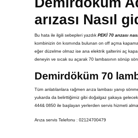
Demirdöküm A
arızası
Nasıl gid
Bu hata ile ilgili sebepleri yazdık
PEKİ 70 arızası nası
kombinizin ön kısmında bulunan on off açma kapama 
eğer düzelme olmaz ise ana elektrik şalterini aç kap
deneyin ve sıcak su açarak 70 lambasının sönüp sönm
Demirdöküm 70 lam
Tüm anlatılanlara rağmen arıza lambası yanıp sönme
yukarda da belirttiğimiz gibi doğalgaz şakaya gelecek 
444& 0850 ile başlayan yerlerden servis hizmeti alma
Arıza servis Telefonu : 02124700479