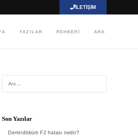
İLETIŞIM
FA
YAZILAR
REHBERI
ARA
Son Yazılar
Demirdöküm F2 hatası nedir?