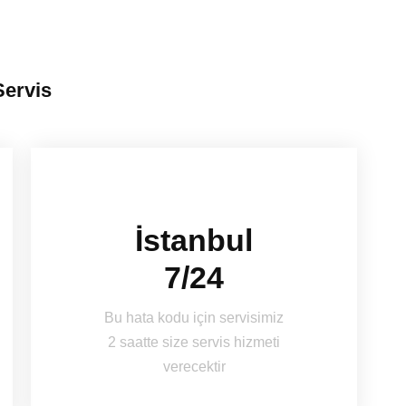
Servis
İstanbul
7/24
Bu hata kodu için servisimiz
2 saatte size servis hizmeti
verecektir