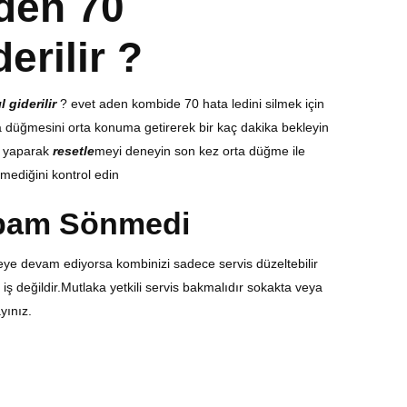
den
70
erilir
?
l giderilir
? evet aden kombide 70 hata ledini silmek için
düğmesini orta konuma getirerek bir kaç dakika bekleyin
a yaparak
resetle
meyi deneyin son kez orta düğme ile
ediğini kontrol edin
bam Sönmedi
ye devam ediyorsa kombinizi sadece servis düzeltebilir
iş değildir.Mutlaka yetkili servis bakmalıdır sokakta veya
yınız.